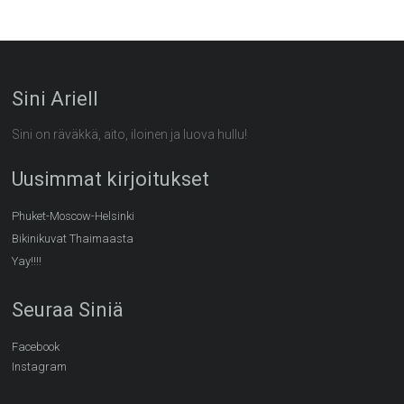
Sini Ariell
Sini on räväkkä, aito, iloinen ja luova hullu!
Uusimmat kirjoitukset
Phuket-Moscow-Helsinki
Bikinikuvat Thaimaasta
Yay!!!!
Seuraa Siniä
Facebook
Instagram