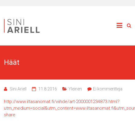
Häät
Sini Ariell
11.8.2016
Yleinen
Ei kommentteja
http://www.iltasanomat.fi/viihde/art-2000001234873.html?
utm_medium=social&utm_content=www.iltasanomat.fi&utm_so
share