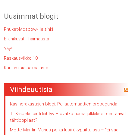
Uusimmat blogit
Phuket-Moscow-Helsinki
Bikinikuvat Thaimaasta
Yay!!!!
Raskausviikko 18
Kuulumisia sairaalasta…
Viihdeuutisia
Kasinorakastajan blogi: Peliautomaattien propaganda
TTK-spekulointi kiihtyy – ovatko nämä julkkikset seuraavat
tähtioppilaat?
Mette-Maritin Marius-poika lusii ökypuitteissa – ”Ei saa